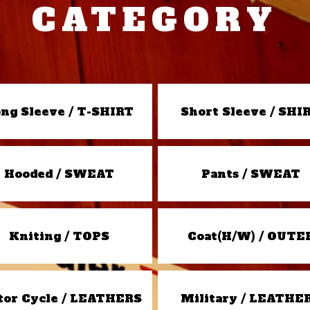
CATEGORY
ng Sleeve / T-SHIRT
Short Sleeve / SHI
Hooded / SWEAT
Pants / SWEAT
Kniting / TOPS
Coat(H/W) / OUTE
or Cycle / LEATHERS
Military / LEATHE