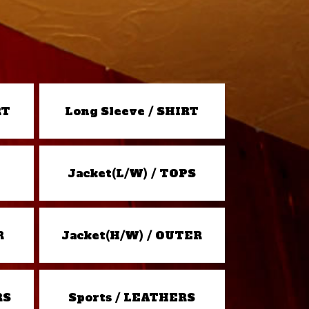
RT
Long Sleeve / SHIRT
Jacket(L/W) / TOPS
R
Jacket(H/W) / OUTER
RS
Sports / LEATHERS