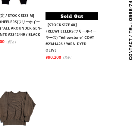
 / STOCK SIZE M]
WHEELERS(フリーホイー
【STOCK SIZE 40】
 "ALL AROUNDER GEN-
FREEWHEELERS(フリーホイー
NTS #2342449 / BLACK
ラーズ) "Yellowstone" COAT
800
（税込）
#2341426 / YARN-DYED
OLIVE
¥90,200
（税込）