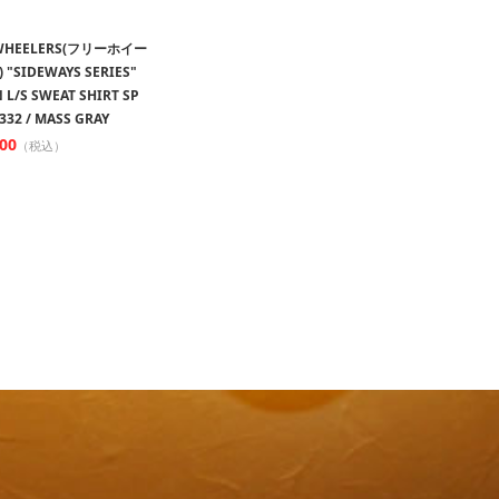
WHEELERS(フリーホイー
"SIDEWAYS SERIES"
N L/S SWEAT SHIRT SP
332 / MASS GRAY
100
（税込）