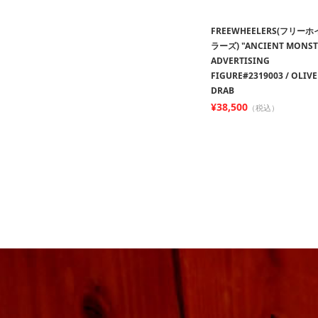
FREEWHEELERS(フリー
ラーズ) "ANCIENT MONST
ADVERTISING
FIGURE#2319003 / OLIVE
DRAB
¥38,500
（税込）