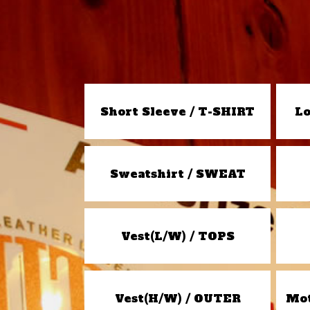
Short Sleeve / T-SHIRT
Lo
Sweatshirt / SWEAT
Vest(L/W) / TOPS
Vest(H/W) / OUTER
Mot