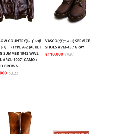
BOW COUNTRY(レインボ
VASCO(ヴァスコ) SERVICE
リー) TYPE A-2 JACKET
SHOES #VM-43 / GRAY
NG SUMMER 1942 WW2
¥110,000
（税込）
L #RCL-10071CAMO /
CO BROWN
,000
（税込）