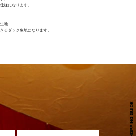
く仕様になります。
ク生地
できるダック生地になります。