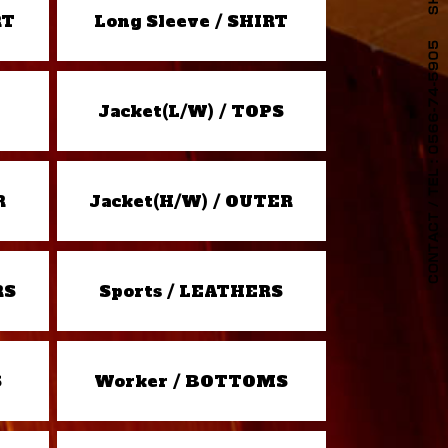
RT
Long Sleeve / SHIRT
Jacket(L/W) / TOPS
R
Jacket(H/W) / OUTER
RS
Sports / LEATHERS
S
Worker / BOTTOMS