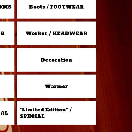
TOMS
Boots / FOOTWEAR
AR
Worker / HEADWEAR
Decoration
Warmer
"Limited Edition" /
IAL
SPECIAL