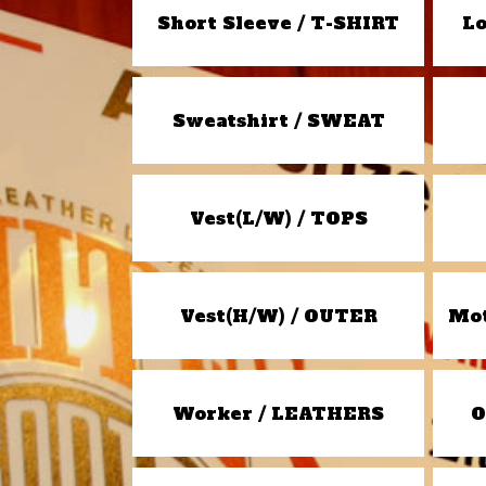
Short Sleeve / T-SHIRT
Lo
Sweatshirt / SWEAT
Vest(L/W) / TOPS
Vest(H/W) / OUTER
Mot
Worker / LEATHERS
O