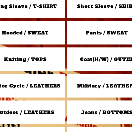
ng Sleeve / T-SHIRT
Short Sleeve / SHI
Hooded / SWEAT
Pants / SWEAT
Kniting / TOPS
Coat(H/W) / OUTE
or Cycle / LEATHERS
Military / LEATHE
utdoor / LEATHERS
Jeans / BOTTOM