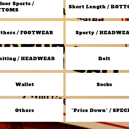
door Sports /
Short Length / BOT
TTOMS
thers / FOOTWEAR
Sporty / HEADWE
niting / HEADWEAR
Belt
Wallet
Socks
Others
"Price Down" / SPEC