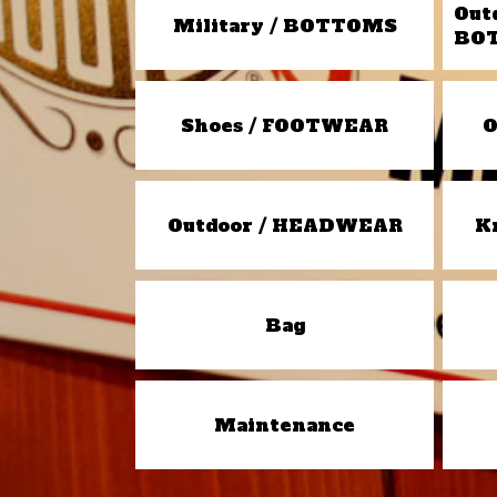
Out
Military / BOTTOMS
BO
Shoes / FOOTWEAR
O
Outdoor / HEADWEAR
K
Bag
Maintenance