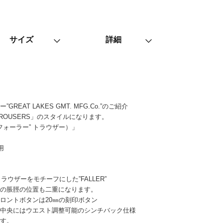
サイズ
詳細
AT LAKES GMT. MFG.Co.”のご紹介
N TROUSERS」のスタイルになります。
（”フォーラー” トラウザー）」
用
ラウザーをモチーフにした”FALLER”
裾の脹脛の位置も二重になります。
ロントボタンは20㎜の刻印ボタン
き中央にはウエスト調整可能のシンチバック仕様
ます。