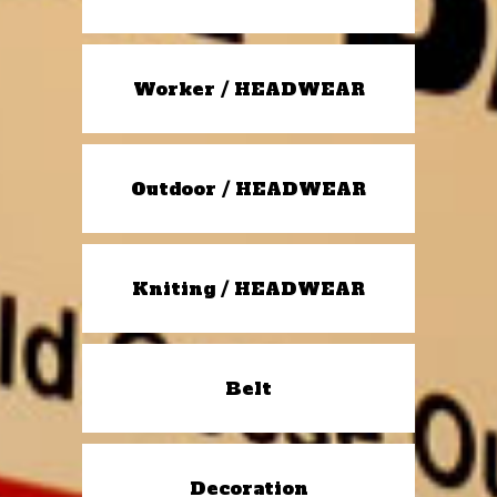
Worker / HEADWEAR
Outdoor / HEADWEAR
Kniting / HEADWEAR
Belt
Decoration