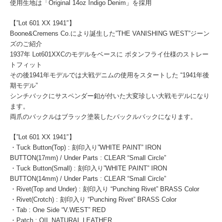
使用生地は「Original 14oz Indigo Denim」を採用
【”Lot 601 XX 1941″】
Boone&Cremens Co.により誕生した”THE VANISHING WEST”ジーン
ズのご紹介
1937年 Lot601XXCのモデルをベースに ボタンフライ仕様のストレー
トフィット
その後1941年モデルでは大戦デニムの使用をスタートした “1941年後
期モデル”
シンチバックにサスペンダー釦が付いた大変珍しい大戦モデルになり
ます。
両爪のバックルはブラック塗装したバックルバックになります。
【”Lot 601 XX 1941″】
・Tuck Button(Top) : 刻印入り”WHITE PAINT” IRON
BUTTON(17mm) / Under Parts : CLEAR “Small Circle”
・Tuck Button(Small) : 刻印入り”WHITE PAINT” IRON
BUTTON(14mm) / Under Parts : CLEAR “Small Circle”
・Rivet(Top and Under) : 刻印入り “Punching Rivet” BRASS Color
・Rivet(Crotch) : 刻印入り “Punching Rivet” BRASS Color
・Tab : One Side “V.WEST” RED
・Patch : OIL NATURAL LEATHER