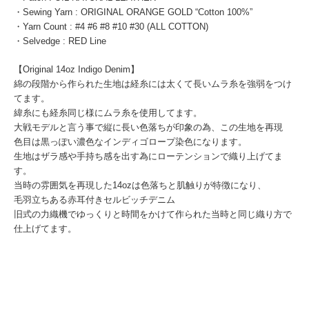
・Sewing Yarn : ORIGINAL ORANGE GOLD “Cotton 100%”
・Yarn Count : #4 #6 #8 #10 #30 (ALL COTTON)
・Selvedge : RED Line
【Original 14oz Indigo Denim】
綿の段階から作られた生地は経糸には太くて長いムラ糸を強弱をつけ
てます。
緯糸にも経糸同じ様にムラ糸を使用してます。
大戦モデルと言う事で縦に長い色落ちが印象の為、この生地を再現
色目は黒っぽい濃色なインディゴロープ染色になります。
生地はザラ感や手持ち感を出す為にローテンションで織り上げてま
す。
当時の雰囲気を再現した14ozは色落ちと肌触りが特徴になり、
毛羽立ちある赤耳付きセルビッチデニム
旧式の力織機でゆっくりと時間をかけて作られた当時と同じ織り方で
仕上げてます。