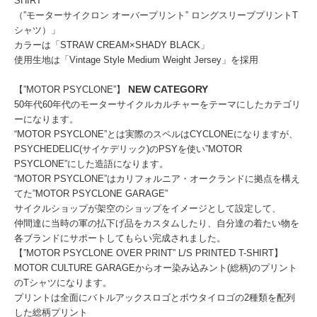
SHIRT
（”モーターサイクロン オーバープリント” ロングスリーブプリントT
シャツ）」
カラーは「STRAW CREAM×SHADY BLACK」
使用生地は「Vintage Style Medium Weight Jersey」を採用
NEW CATEGORY
【”MOTOR PSYCLONE”】
50年代60年代のモーターサイクルカルチャーをテーマにしたカテゴリ
ーになります。
“MOTOR PSYCLONE”とは実際のスペルはCYCLONEになりますが、
PSYCHEDELIC(サイケデリック)のPSYを使い”MOTOR
PSYCLONE”にした造語になります。
“MOTOR PSYCLONE”はカリフォルニア・オークランドに拠点を構え
てた”MOTOR PSYCLONE GARAGE”
サイクルショップが架空のショップをイメージとして設定して、
仲間達に当時の軍の払下げ品をカスタムしたり、自分達の着たい物を
各ブランドにサポートしてもらい完成されました。
【”MOTOR PSYCLONE OVER PRINT” L/S PRINTED T-SHIRT】
MOTOR CULTURE GARAGEからオー染み込みント(総柄)のプリント
のTシャツになります。
プリントは全面にバトルアックスロゴとボウタイロゴの2種類を配列
した総柄プリント