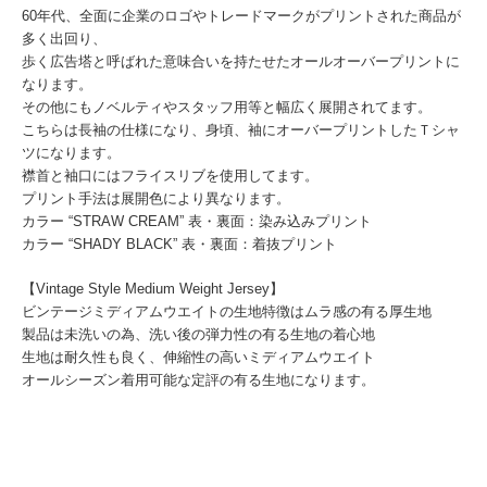
60年代、全面に企業のロゴやトレードマークがプリントされた商品が
多く出回り、
歩く広告塔と呼ばれた意味合いを持たせたオールオーバープリントに
なります。
その他にもノベルティやスタッフ用等と幅広く展開されてます。
こちらは長袖の仕様になり、身頃、袖にオーバープリントしたＴシャ
ツになります。
襟首と袖口にはフライスリブを使用してます。
プリント手法は展開色により異なります。
カラー “STRAW CREAM” 表・裏面：染み込みプリント
カラー “SHADY BLACK” 表・裏面：着抜プリント
【Vintage Style Medium Weight Jersey】
ビンテージミディアムウエイトの生地特徴はムラ感の有る厚生地
製品は未洗いの為、洗い後の弾力性の有る生地の着心地
生地は耐久性も良く、伸縮性の高いミディアムウエイト
オールシーズン着用可能な定評の有る生地になります。