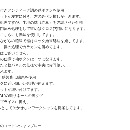
が付きアンティーク調の鉄ボタンを使用
ケットが左右に付き、左のみペン挿しが付きます。
の処理ですが、生地の端（赤耳）を強調させた仕様
閂留め処理をして留めはクロス(?)縫いになります。
、こちらにも赤耳を使用してます。
昔ながらの縫製で裾はロック始末処理を施してます。
し、裾の処理でカラカンを留めてます。
配はございません。
型の仕様で袖ボタンは１つになります。
した２枚パネルの仕様で中央は赤耳使い。
出来ます。
、縫製糸は綿糸を使用
ークに近い細かい処理が伺えます。
ケットが縫い付けてます。
IAL”の織りネームの黒タグ
ープライスに抑え、
モデルとして欠かせないワークシャツを提案してます。
きのコットンシャンブレー