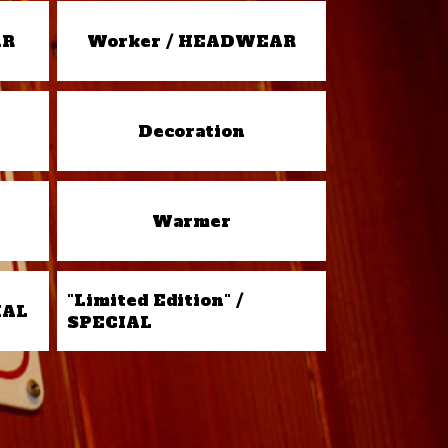
AR
Worker / HEADWEAR
Decoration
Warmer
"Limited Edition" /
IAL
SPECIAL