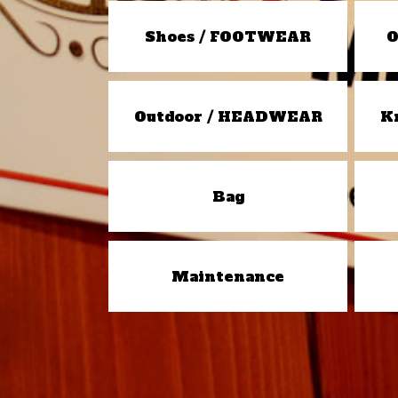
Shoes / FOOTWEAR
O
Outdoor / HEADWEAR
K
Bag
Maintenance