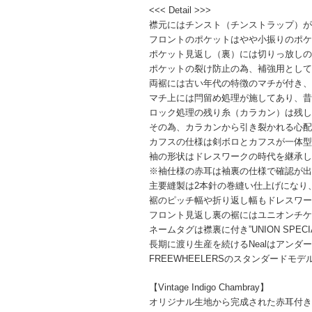
<<< Detail >>>
襟元にはチンスト（チンストラップ）
フロントのポケットはやや小振りのポ
ポケット見返し（裏）には切りっ放し
ポケットの裂け防止の為、補強用として
両裾には古い年代の特徴のマチが付き
マチ上には閂留め処理が施してあり、
ロック処理の残り糸（カラカン）は残
その為、カラカンから引き裂かれる心
カフスの仕様は剣ボロとカフスが一体
袖の形状はドレスワークの時代を継承
※袖仕様の赤耳は袖裏の仕様で確認が
主要縫製は2本針の巻縫い仕上げになり
裾のピッチ幅や折り返し幅もドレスワ
フロント見返し裏の裾にはユニオンチ
ネームタグは襟裏に付き”UNION SPEC
長期に渡り生産を続けるNealはアンダ
FREEWHEELERSのスタンダード
【Vintage Indigo Chambray】
オリジナル生地から完成された赤耳付