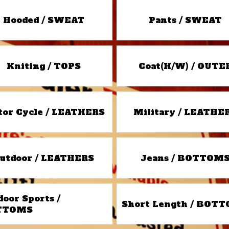
Hooded / SWEAT
Pants / SWEAT
Kniting / TOPS
Coat(H/W) / OUTE
or Cycle / LEATHERS
Military / LEATHE
utdoor / LEATHERS
Jeans / BOTTOM
door Sports /
Short Length / BOT
TTOMS