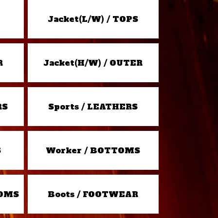
Jacket(L/W) / TOPS
R
Jacket(H/W) / OUTER
RS
Sports / LEATHERS
S
Worker / BOTTOMS
TOMS
Boots / FOOTWEAR