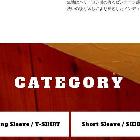
生地はハリ・コシ感の有るビンテージ
洗いの繰り返しにより褪色したインデ
CATEGORY
ng Sleeve / T-SHIRT
Short Sleeve / SHI