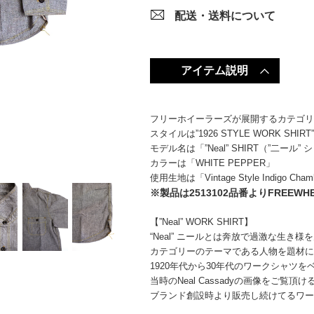
配送・送料について
アイテム説明
フリーホイーラーズが展開するカテゴリーUNI
スタイルは”1926 STYLE WORK SHI
モデル名は「”Neal” SHIRT（”二ール”
カラーは「WHITE PEPPER」
使用生地は「Vintage Style Indigo Ch
※製品は2513102品番よりFREEW
【”Neal” WORK SHIRT】
“Neal” ニールとは奔放で過激な生き様を見
カテゴリーのテーマである人物を題材
1920年代から30年代のワークシャツ
当時のNeal Cassadyの画像をご覧
ブランド創設時より販売し続けてるワ