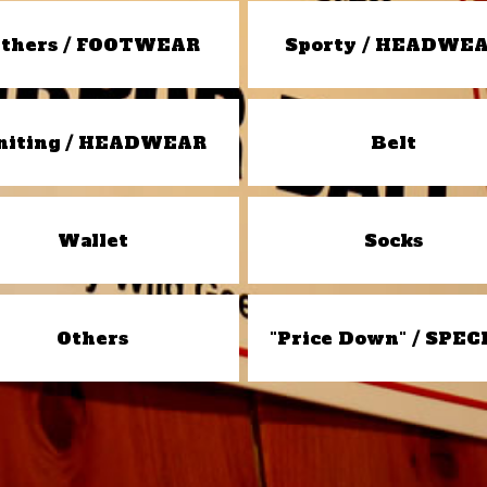
thers / FOOTWEAR
Sporty / HEADWE
niting / HEADWEAR
Belt
Wallet
Socks
Others
"Price Down" / SPEC