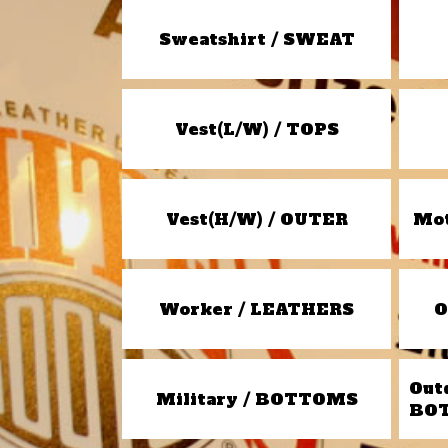
Sweatshirt / SWEAT
Vest(L/W) / TOPS
Vest(H/W) / OUTER
Mot
Worker / LEATHERS
O
Out
Military / BOTTOMS
BO