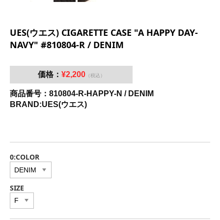
UES(ウエス) CIGARETTE CASE "A HAPPY DAY-
NAVY" #810804-R / DENIM
価格：
¥2,200
（税込）
商品番号：810804-R-HAPPY-N / DENIM
BRAND:UES(ウエス)
0:COLOR
SIZE