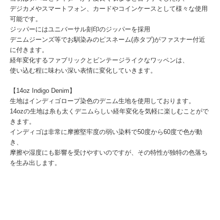
デジカメやスマートフォン、カードやコインケースとして
様々な使用
可能です。
ジッパーにはユニバーサル刻印のジッパーを採用
デニムジーンズ等でお馴染みのピスネーム(赤タブ)がファスナー付近
に付きます。
経年変化するファブリックとビンテージライクなワッペンは、
使い込む程に味わい深い表情に変化していきます。
【14oz Indigo Denim】
生地はインディゴロープ染色のデニム生地を使用しております。
14ozの生地は糸も太くデニムらしい経年変化を気軽に楽しむことがで
きます。
インディゴは非常に摩擦堅牢度の弱い染料で50度から60度で色が動
き、
摩擦や湿度にも影響を受けやすいのですが、その特性が独特の色落ち
を生み出します。