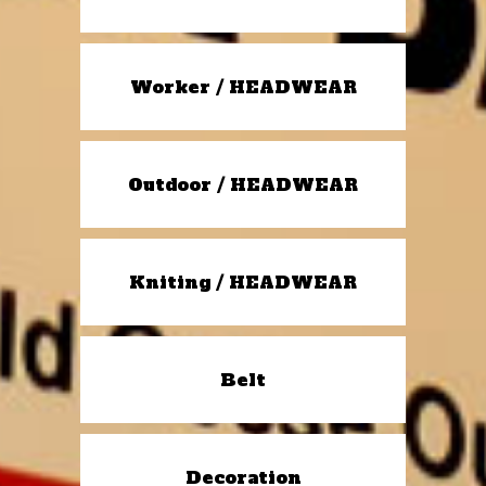
Worker / HEADWEAR
Outdoor / HEADWEAR
Kniting / HEADWEAR
Belt
Decoration