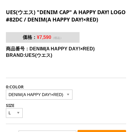
UES(ウエス) "DENIM CAP" A HAPPY DAY! LOGO
#82DC / DENIM(A HAPPY DAY!×RED)
価格：
¥7,590
（税込）
商品番号：DENIM(A HAPPY DAY!×RED)
BRAND:UES(ウエス)
0:COLOR
SIZE