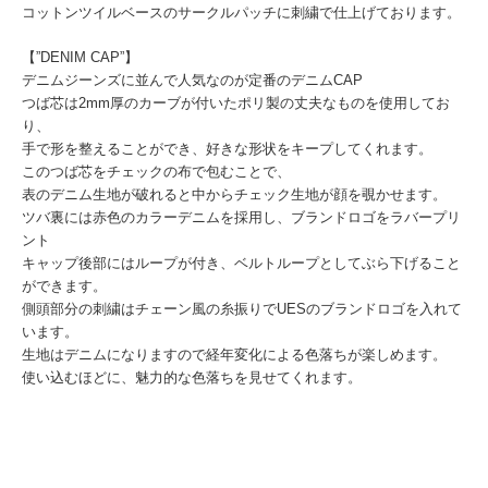
コットンツイルベースのサークルパッチに刺繍で仕上げております。
【”DENIM CAP”】
デニムジーンズに並んで人気なのが定番のデニムCAP
つば芯は2mm厚のカーブが付いたポリ製の丈夫なものを使用してお
り、
手で形を整えることができ、好きな形状をキープしてくれます。
このつば芯をチェックの布で包むことで、
表のデニム生地が破れると中からチェック生地が顔を覗かせます。
ツバ裏には赤色のカラーデニムを採用し、ブランドロゴをラバープリ
ント
キャップ後部にはループが付き、ベルトループとしてぶら下げること
ができます。
側頭部分の刺繍はチェーン風の糸振りでUESのブランドロゴを入れて
います。
生地はデニムになりますので経年変化による色落ちが楽しめます。
使い込むほどに、魅力的な色落ちを見せてくれます。