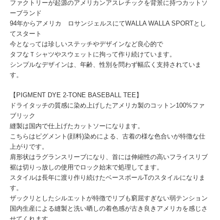
ファクトリーが起源のアメリカンアスレチックを背景に持つカットソ
ーブランド
94年からアメリカ ロサンジェルスにてWALLA WALLA SPORTとし
てスタート
今となっては珍しいステッチやデザインなど良心的で
タフなＴシャツやスウェットに拘って作り続けています。
シンプルなデザインは、年齢、性別を問わず幅広く支持されていま
す。
【PIGMENT DYE 2-TONE BASEBALL TEE】
ドライタッチの質感に染め上げしたアメリカ製のコットン100%ファ
ブリック
縫製は国内で仕上げたカットソーになります。
こちらはピグメント(顔料)染めによる、古着の様な色合いが特徴な仕
上がりです。
肩形状はラグランスリーブになり、首には伸縮性の高いフライスリブ
裾は切りっ放しの使用でロック始末で処理してます。
スタイルは長年に渡り作
り続けたベースボールTのスタイルになりま
す。
ザックリとしたシルエットが特徴でリブも窮屈すぎない弱テンション
国内生産による縫製と洗い晒しの着色感が古き良きアメリカを感じさ
せてくれます。