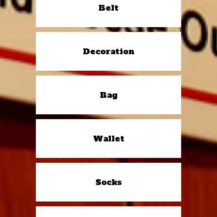
Belt
Decoration
Bag
Wallet
Socks