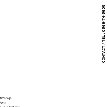
html/wp-
l/wp-