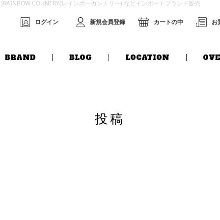
グス)RAINBOW COUNTRY(レインボーカントリー) などインポートブランド販売
ログイン
新規会員登録
カートの中
お
BRAND
BLOG
LOCATION
OVE
投稿