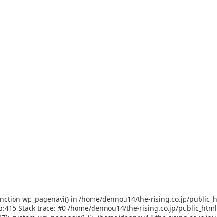
function wp_pagenavi() in /home/dennou14/the-rising.co.jp/public_
p:415 Stack trace: #0 /home/dennou14/the-rising.co.jp/public_htm