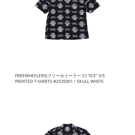
FREEWHEELERS(フリーホイーラーズ) “ICE” S/S
PRINTED T-SHIRTS #2535001 / SKULL WHITE