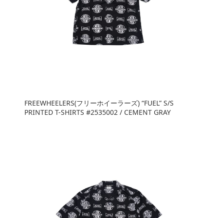
FREEWHEELERS(フリーホイーラーズ) “FUEL” S/S
PRINTED T-SHIRTS #2535002 / CEMENT GRAY