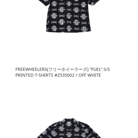
FREEWHEELERS(フリーホイーラーズ) “FUEL” S/S
PRINTED T-SHIRTS #2535002 / OFF WHITE