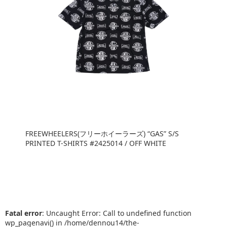
FREEWHEELERS(フリーホイーラーズ) “GAS” S/S
PRINTED T-SHIRTS #2425014 / OFF WHITE
Fatal error
: Uncaught Error: Call to undefined function
wp_pagenavi() in /home/dennou14/the-