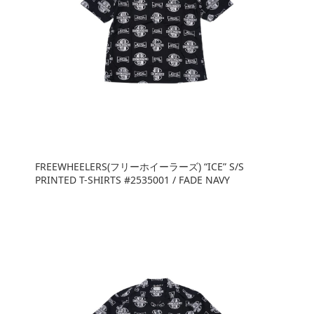
FREEWHEELERS(フリーホイーラーズ) “ICE” S/S
PRINTED T-SHIRTS #2535001 / FADE NAVY