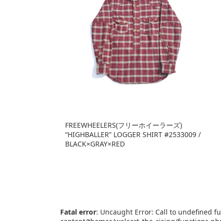
FREEWHEELERS(フリーホイーラーズ)
“HIGHBALLER” LOGGER SHIRT #2533009 /
BLACK×GRAY×RED
Fatal error
: Uncaught Error: Call to undefined 