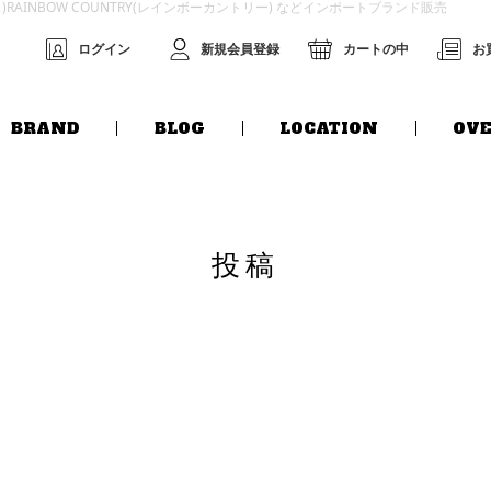
グス)RAINBOW COUNTRY(レインボーカントリー) などインポートブランド販売
ログイン
新規会員登録
カートの中
お
BRAND
BLOG
LOCATION
OVE
投稿