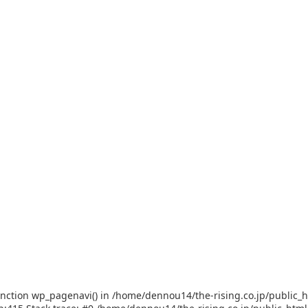
function wp_pagenavi() in /home/dennou14/the-rising.co.jp/public_