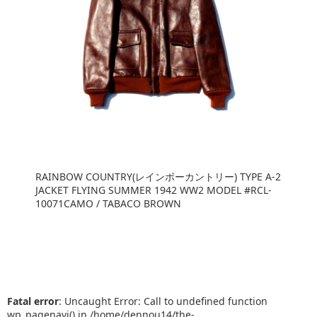
RAINBOW COUNTRY(レインボーカントリー) TYPE A-2
JACKET FLYING SUMMER 1942 WW2 MODEL #RCL-
10071CAMO / TABACO BROWN
Fatal error
: Uncaught Error: Call to undefined function
wp_pagenavi() in /home/dennou14/the-