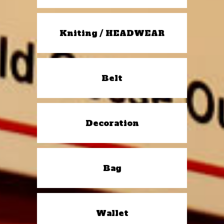
Kniting / HEADWEAR
Belt
Decoration
Bag
Wallet