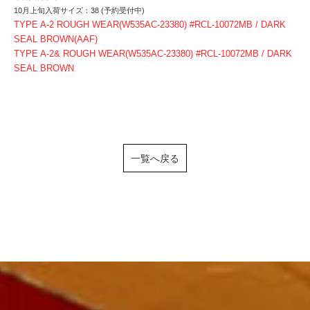
10月上旬入荷サイズ：38 (予約受付中)
TYPE A-2 ROUGH WEAR(W535AC-23380) #RCL-10072MB / DARK
SEAL BROWN(AAF)
TYPE A-2& ROUGH WEAR(W535AC-23380) #RCL-10072MB / DARK
SEAL BROWN
一覧へ戻る