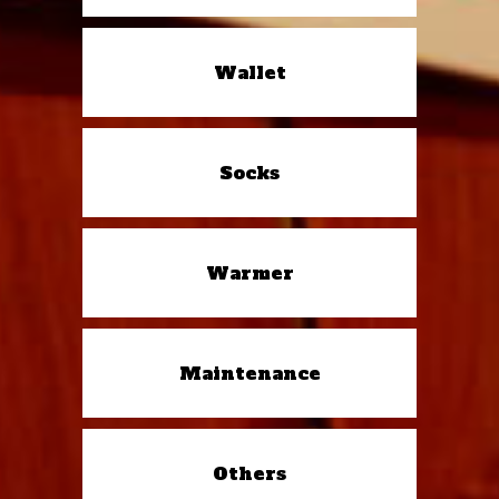
Wallet
Socks
Warmer
Maintenance
Others