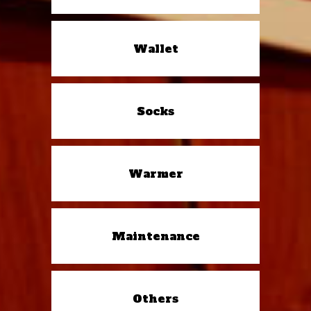
Wallet
Socks
Warmer
Maintenance
Others