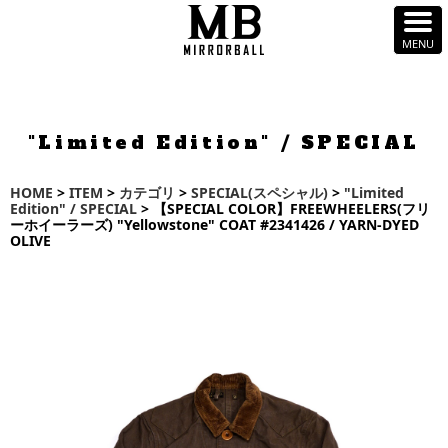
"Limited Edition" / SPECIAL
HOME
>
ITEM
>
カテゴリ
>
SPECIAL(スペシャル)
>
"Limited
Edition" / SPECIAL
> 【SPECIAL COLOR】FREEWHEELERS(フリ
ーホイーラーズ) "Yellowstone" COAT #2341426 / YARN-DYED
OLIVE