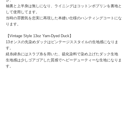
袖裏と上半身は無しになり、ライニングはコットンポプリンを裏地と
して使用してます。
当時の雰囲気を忠実に再現した本縫い仕様のハンティングコートにな
ります。
【Vintage Style 13oz Yarn-Dyed Duck】
13オンスの先染めダックはビンテージススタイルの生地感になりま
す。
経糸緯糸にはスラブ糸を用いた、硫化染料で染め上げたダック生地
生地感は少しゴアゴアした質感でヘビーデューティーな生地になりま
す。