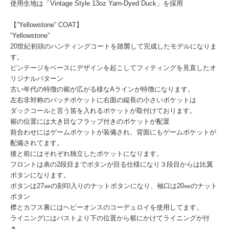
使用生地は「Vintage Style 13oz Yarn-Dyed Duck」を採用
【”Yellowstone” COAT】
“Yellowstone”
20世紀初頭のハンティングコートを踏襲して完成したモデルになりま
す。
ビンテージをベースにデザインを起こしてフィティングを見直したオ
リジナルパターン
古い年代の特徴の裾が広がる様なAラインが特徴になります。
左右非対称のパッチポケットに右面の縦長の小さいポケットは
ダックコールと言う笛を入れるポケットが取付けております。
裾の位置には大き目なフラップ付きのポケットが配置
前合わせにはゲームポケットが装備され、背面にもゲームポケットが
配備されてます。
後と前にはそれぞれ独立したポケットになります。
フロントは表の2段目までボタンが目る仕様になり３段目からは比翼
ボタンになります。
ボタンは27㎜の刻印入りのナットボタンになり、袖口は20㎜のナット
ボタン
襟とカフス裏にはヘビーオンスのコーデュロイを使用してます。
ライニングにはバストより下の位置から裾にかけてライニングが付
き、