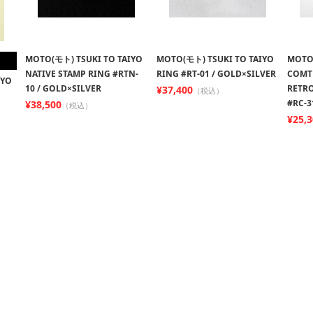
MOTO(モト) TSUKI TO TAIYO
MOTO(モト) TSUKI TO TAIYO
MOTO
NATIVE STAMP RING #RTN-
RING #RT-01 / GOLD×SILVER
COMT
IYO
10 / GOLD×SILVER
RETRO
¥37,400
（税込）
#RC-3
¥38,500
（税込）
¥25,