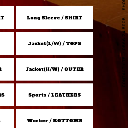
RT
Long Sleeve / SHIRT
Jacket(L/W) / TOPS
R
Jacket(H/W) / OUTER
RS
Sports / LEATHERS
S
Worker / BOTTOMS