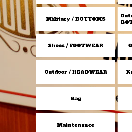
Out
Military / BOTTOMS
BO
Shoes / FOOTWEAR
O
Outdoor / HEADWEAR
K
Bag
Maintenance