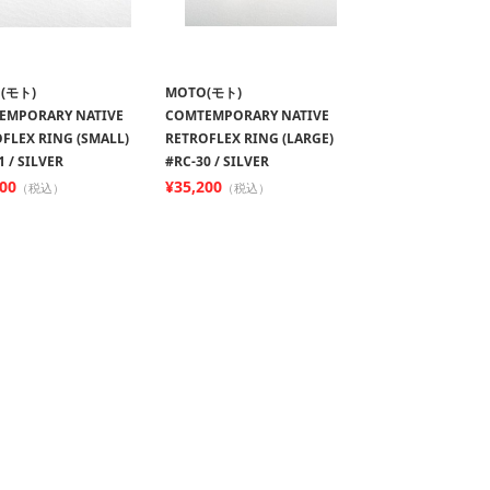
(モト)
MOTO(モト)
EMPORARY NATIVE
COMTEMPORARY NATIVE
FLEX RING (SMALL)
RETROFLEX RING (LARGE)
1 / SILVER
#RC-30 / SILVER
300
¥35,200
（税込）
（税込）