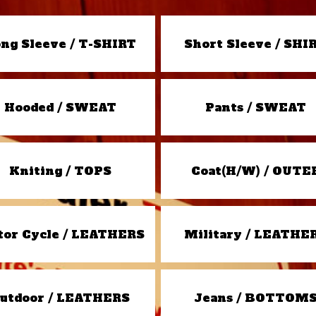
ng Sleeve / T-SHIRT
Short Sleeve / SHI
Hooded / SWEAT
Pants / SWEAT
Kniting / TOPS
Coat(H/W) / OUTE
or Cycle / LEATHERS
Military / LEATHE
utdoor / LEATHERS
Jeans / BOTTOM