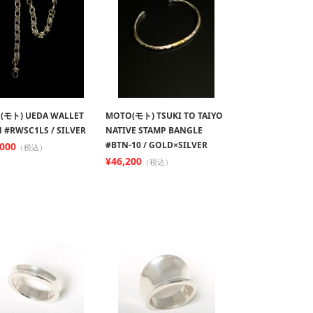
(モト) UEDA WALLET
MOTO(モト) TSUKI TO TAIYO
 #RWSC1LS / SILVER
NATIVE STAMP BANGLE
#BTN-10 / GOLD×SILVER
,000
（税込）
¥46,200
（税込）