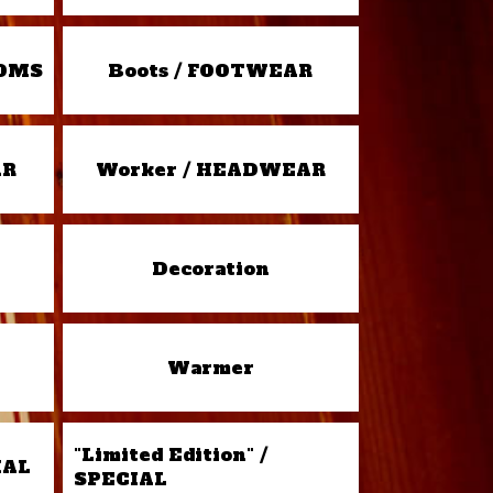
TOMS
Boots / FOOTWEAR
AR
Worker / HEADWEAR
Decoration
Warmer
"Limited Edition" /
IAL
SPECIAL