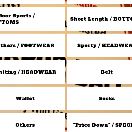
door Sports /
Short Length / BOT
TTOMS
thers / FOOTWEAR
Sporty / HEADWE
niting / HEADWEAR
Belt
Wallet
Socks
Others
"Price Down" / SPEC