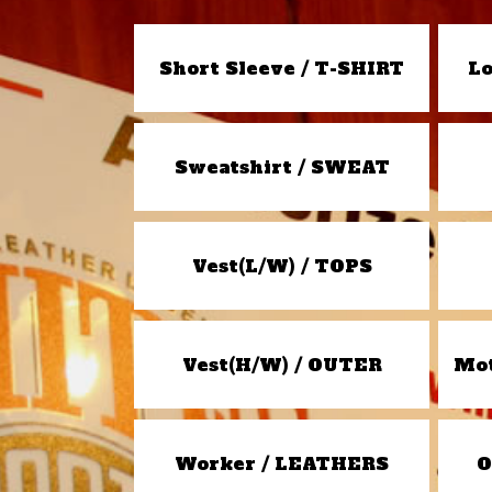
Short Sleeve / T-SHIRT
Lo
Sweatshirt / SWEAT
Vest(L/W) / TOPS
Vest(H/W) / OUTER
Mot
Worker / LEATHERS
O