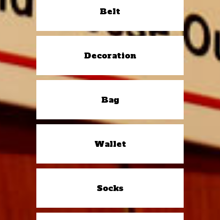
Belt
Decoration
Bag
Wallet
Socks