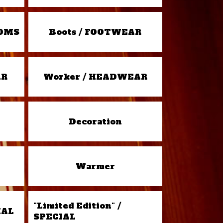
TOMS
Boots / FOOTWEAR
AR
Worker / HEADWEAR
Decoration
Warmer
"Limited Edition" /
IAL
SPECIAL