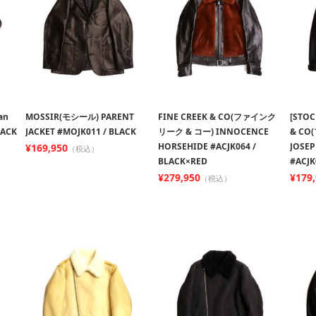
an
MOSSIR(モシール) PARENT
FINE CREEK & CO(ファインク
[STOC
LACK
JACKET #MOJK011 / BLACK
リーク & コー) INNOCENCE
& CO
HORSEHIDE #ACJK064 /
JOSEP
¥169,950
（税込）
BLACK×RED
#ACJK
¥279,950
¥179
（税込）