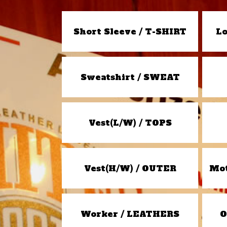
Short Sleeve / T-SHIRT
Lo
Sweatshirt / SWEAT
Vest(L/W) / TOPS
Vest(H/W) / OUTER
Mot
Worker / LEATHERS
O