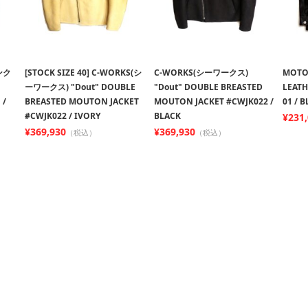
インク
[STOCK SIZE 40] C-WORKS(シ
C-WORKS(シーワークス)
MOTO
ーワークス) "Dout" DOUBLE
"Dout" DOUBLE BREASTED
LEATH
 /
BREASTED MOUTON JACKET
MOUTON JACKET #CWJK022 /
01 / 
#CWJK022 / IVORY
BLACK
¥231
¥369,930
¥369,930
（税込）
（税込）