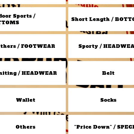
door Sports /
Short Length / BOT
TTOMS
thers / FOOTWEAR
Sporty / HEADWE
niting / HEADWEAR
Belt
Wallet
Socks
Others
"Price Down" / SPEC