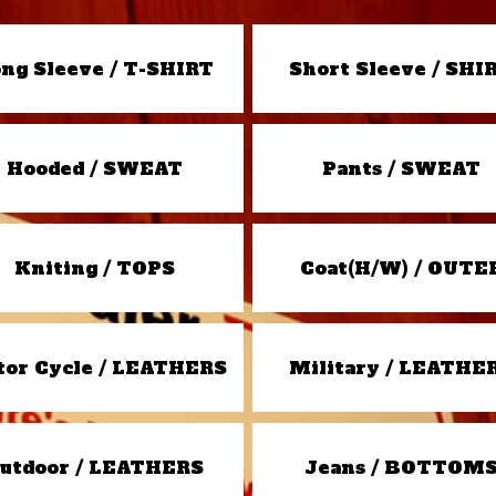
ng Sleeve / T-SHIRT
Short Sleeve / SHI
Hooded / SWEAT
Pants / SWEAT
Kniting / TOPS
Coat(H/W) / OUTE
or Cycle / LEATHERS
Military / LEATHE
utdoor / LEATHERS
Jeans / BOTTOM