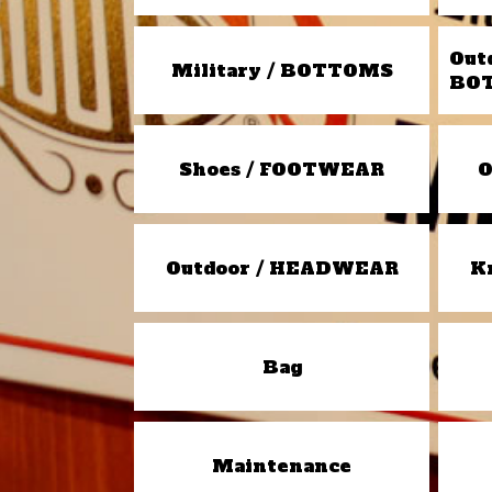
Out
Military / BOTTOMS
BO
Shoes / FOOTWEAR
O
Outdoor / HEADWEAR
K
Bag
Maintenance