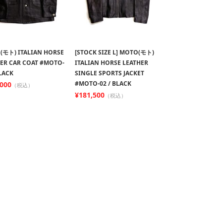
(モト) ITALIAN HORSE
[STOCK SIZE L] MOTO(モト)
ER CAR COAT #MOTO-
ITALIAN HORSE LEATHER
BLACK
SINGLE SPORTS JACKET
#MOTO-02 / BLACK
,000
（税込）
¥181,500
（税込）