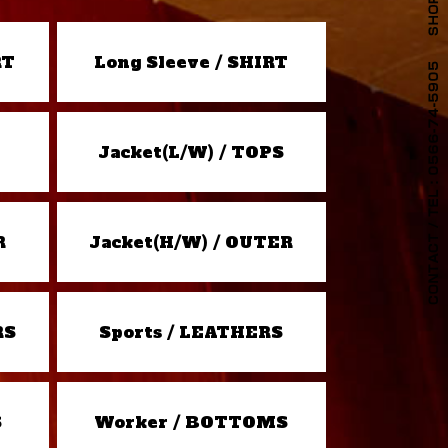
RT
Long Sleeve / SHIRT
Jacket(L/W) / TOPS
R
Jacket(H/W) / OUTER
RS
Sports / LEATHERS
S
Worker / BOTTOMS