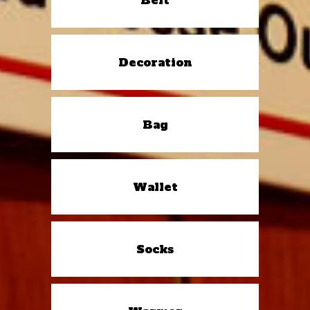
Belt
Decoration
Bag
Wallet
Socks