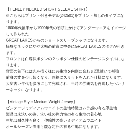
【HENLEY NECKED SHORT SLEEVE SHIRT】
※こちらはプリント付きモデル(242501)をプリント無しのタイプにな
ります。
1800年代後半から1900年代の初頭にかけてアンダーウエアをイメージ
して作られた
GREAT LAKESからのショートスリーブシャツになります。
幅狭なネックにやや太幅の前縦に中央にGREAT LAKESのタグが付き
ます。
フロントは白蝶貝ボタンの２つボタン仕様のビンテージスタイルにな
ります。
背面の首下には丸を描く様に共生地を内側に合わせ2重縫いで補強
前身の丈を少し短くなり、両裾にスリットを入れた仕様になります。
大変古い年代を参考にして完成され、当時の雰囲気を再現したヘンリ
ーネックになります。
【Vintage Style Medium Weight Jersey】
ビンテージミディアムウエイトの生地特徴はムラ感の有る厚生地
製品は未洗いの為、洗い後の弾力性の有る生地の着心地
生地は耐久性も良く、伸縮性の高いミディアムウエイト
オールシーズン着用可能な定評の有る生地になります。