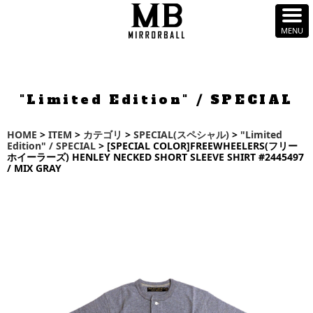
"Limited Edition" / SPECIAL
HOME
>
ITEM
>
カテゴリ
>
SPECIAL(スペシャル)
>
"Limited
Edition" / SPECIAL
> [SPECIAL COLOR]FREEWHEELERS(フリー
ホイーラーズ) HENLEY NECKED SHORT SLEEVE SHIRT #2445497
/ MIX GRAY