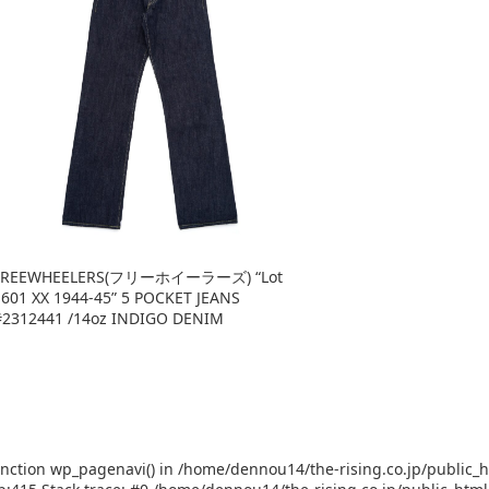
FREEWHEELERS(フリーホイーラーズ) “Lot
S601 XX 1944-45” 5 POCKET JEANS
#2312441 /14oz INDIGO DENIM
function wp_pagenavi() in /home/dennou14/the-rising.co.jp/public_